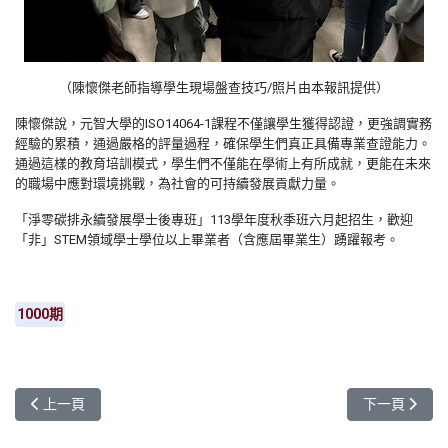
（陳懷傑老師指導學生現場盤查技巧/照片由本報訊提供）
陳懷傑說，元智大學的ISO14064-1課程不僅讓學生獲得認證，更強調實務
經驗的累積，通過嚴格的評量過程，確保學生們真正具備專業查證能力。
通過這樣的教育培訓模式，學生們不僅能在學術上有所成就，更能在未來
的職場中應對環境挑戰，為社會的可持續發展貢獻力量。
「淨零碳排永續發展學士後專班」113學年度秋季班六月起招生，歡迎
「非」STEM領域學士學位以上畢業者（含應屆畢業生）踴躍報考。
1000期
上一篇文章: 元智大學舉辦首屆EarthEver SDG創新創業競賽
下一篇文章:
上一頁
下一頁