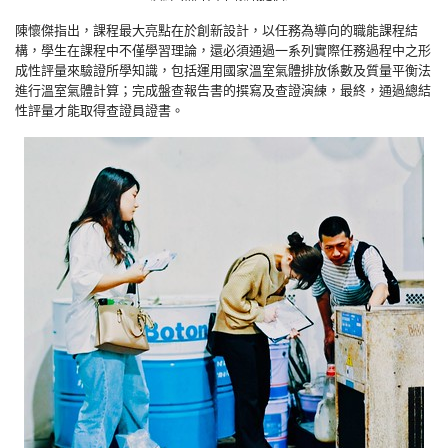
陳懷傑指出，課程最大亮點在於創新設計，以任務為導向的職能課程結
構，學生在課程中不僅學習理論，還必須通過一系列實際任務過程中之形
成性評量來驗證所學知識，包括運用國家溫室氣體排放係數及質量平衡法
進行溫室氣體計算；完成盤查報告書的撰寫及查證演練，最終，通過總結
性評量才能取得查證員證書。