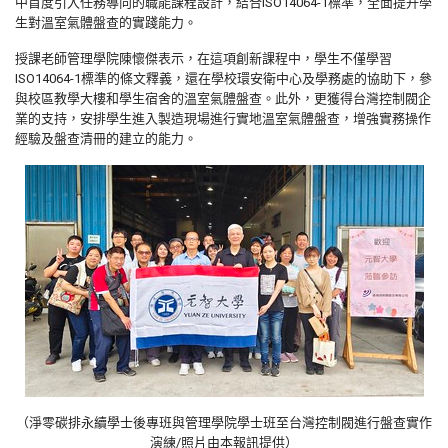
中首度引入任務導向的職能課程設計，結合ISO14064-1標準，全面提升學
生對溫室氣體盤查的實踐能力。
授課老師管理學院陳懷傑表示，在這項創新課程中，學生不僅學習
ISO14064-1標準的條文釋義，還在學校環安衛中心及學務處的協助下，參
與校區教學大樓和學生宿舍的溫室氣體盤查。此外，更獲得台灣控制閥企
業的支持，安排學生進入製造現場進行實地溫室氣體盤查，增強實務操作
經驗及盤查清冊的建立的能力。
（淨零碳排永續學士後專班與管理學院學士班至台灣控制閥進行盤查實作
演練/照片由本報訊提供）