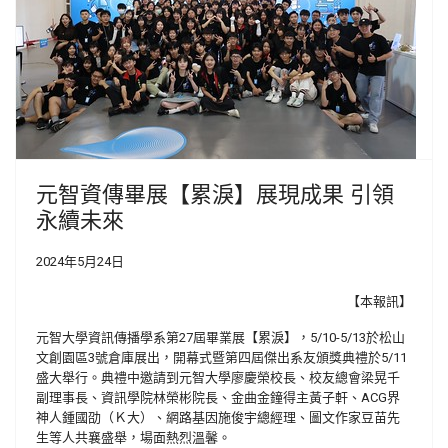
元智資傳畢展【累淚】展現成果 引領
永續未來
2024年5月24日
【本報訊】
元智大學資訊傳播學系第27屆畢業展【累淚】，5/10-5/13於松山
文創園區3號倉庫展出，開幕式暨第四屆傑出系友頒獎典禮於5/11
盛大舉行。典禮中邀請到元智大學廖慶榮校長、校友總會梁晃千
副理事長、資訊學院林榮彬院長、金曲金鐘得主黃子軒、ACG界
神人鍾國劭（Ｋ大）、網路基因施俊宇總經理、圖文作家豆苗先
生等人共襄盛舉，場面熱烈溫馨。