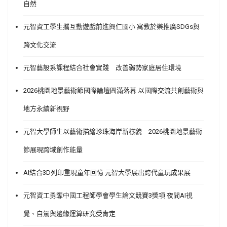
自然
元智資工學生攜互動遊戲前進興仁國小 寓教於樂推廣SDGs與
跨文化交流
元智藝設系課程結合社會實踐 改善弱勢家庭居住環境
2026桃園地景藝術節國際論壇圓滿落幕 以國際交流共創藝術與
地方永續新視野
元智大學師生以藝術描繪珍珠海岸新樣貌 2026桃園地景藝術
節展現跨域創作能量
AI結合3D列印重現童年回憶 元智大學展出跨代童玩成果展
元智資工勇奪中國工程師學會學生論文競賽3獎項 夜間AI視
覺、自駕與邊緣運算研究受肯定