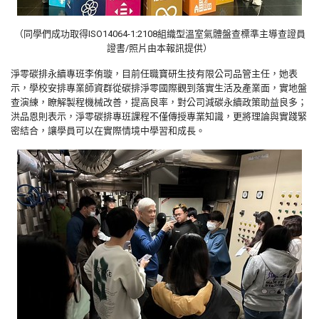
（同學們成功取得ISO14064-1:2108組織型溫室氣體盤查標準主導查證員
證書/照片由本報訊提供）
淨零碳排永續專班李侑璇，目前任職寶研生技有限公司品管主任，她表
示，學校安排專業師資群從碳排淨零國際觀到落實生活及產業面，實地盤
查演練，瞭解製程機械改善，提高良率，對公司減碳永續政策助益良多；
洪品恩則表示，淨零碳排專班課程不僅傳授專業知識，更將理論與實踐緊
密結合，讓學員可以在實際情境中學習和成長。