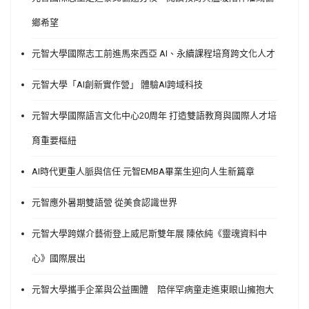
鄉希望
元智大學國際志工前進馬來西亞 AI、永續課程培育跨文化人才
元智大學「AI創新實作營」 體驗AI跨域科技
元智大學國際語言文化中心20周年 打造雙語教育與國際人才培
育重要樞紐
AI時代更重人脈與信任 元智EMBA畢業生迎向人生新篇章
元智應外暑期雙語營 從美食認識世界
元智大學跨媒介藝術登上威尼斯雙年展 陳依純《靈魂資料中
心》國際展出
元智大學攜手企業與公益團體 陪伴罕病童走進東眼山擁抱大