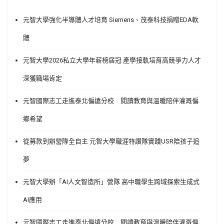
元智大學強化半導體人才培育 Siemens、茂泰科技捐贈EDA軟
體
元智大學2026私立大學年薪榜居冠 產學接軌培育高競爭力人才
深獲職場肯定
元智國際志工走進泰北偏遠分校 閱讀教育與溫暖陪伴灌溉偏
鄉希望
從募款到辦營隊全自主 元智大學職涯特讚隊實踐USR陪孩子追
夢
元智大學辦「AI人文智造所」營隊 高中職學生跨域探索生成式
AI應用
元智國際志工走進泰北偏遠分校 閱讀教育與溫暖陪伴灌溉偏