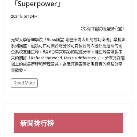
「Superpower」
2024年5月24日
【文稿由管院職涯辦公室】
元智大學管理學院「Boss講堂_那些不為人知的成功密碼」學長姐
系列講座，邀請可口可樂台灣分公司首位台灣人擔任總經理的國
企系校友陳正峰，5月8日帶來精彩的職涯分享。陳正峰帶著對未
來的期許「Refresh the world. Make a difference.」，分享其在職
場上的成長歷程和管理智慧，為職涯探索碼提供寶貴的經驗分享
與啟發。
Read More
新聞排行榜