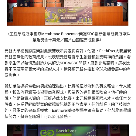
（工程學院冠軍團隊Membrane Biosensor榮獲SDG創新創意競賽冠軍殊
榮及獎金十萬元／照片由國際書院提供）
元智大學校長廖慶榮對此競賽表示肯定與嘉許。他說，EarthEver大賽展現
元智國際化的教育成果，也表現元智培養學生創新和創業精神的承諾。看
到學生們以熱情及創造力來解決SDGs/ESG問題，感到非常高興。這次比
賽不僅展現元智大學的卓越人才，還突顯元智在推動全球永續發展中的重
要角色。
贊助單位遠通電收向德成協理指出，比賽隊伍以流利的英文報告，令人驚
豔，報告內容涵蓋技術與商業模式，與業界的運作相當吻合。他打趣的
說，他是負責人資的，正好趁此次比賽，來元智網羅國際人才。擔任本次
評審、在業界經驗豐富的叡揚資訊總監田欣表示，任何創業，除了技術之
外，最重要的是商業模式，EarthEver競賽對學生很有幫助，他鼓勵同學繼
續努力，將來在職場上可以發光發熱。