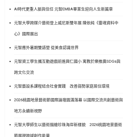
AI時代更重人脈與信任 元智EMBA畢業生迎向人生新篇章
元智大學跨媒介藝術登上威尼斯雙年展 陳依純《靈魂資料中
心》國際展出
元智應外暑期雙語營 從美食認識世界
元智資工學生攜互動遊戲前進興仁國小 寓教於樂推廣SDGs與
跨文化交流
元智藝設系課程結合社會實踐 改善弱勢家庭居住環境
2026桃園地景藝術節國際論壇圓滿落幕 以國際交流共創藝術與
地方永續新視野
元智大學師生以藝術描繪珍珠海岸新樣貌 2026桃園地景藝術
節展現跨域創作能量