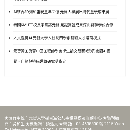
AI結合3D列印重現童年回憶 元智大學展出跨代童玩成果展
泰國KMUTT校長率團訪元智 見證實習成果深化雙聯學位合作
人文遇見AI 元智大學人社院四學系翻轉人才培育模式
元智資工勇奪中國工程師學會學生論文競賽3獎項 夜間AI視
覺、自駕與邊緣運算研究受肯定
★發行單位：元智大學秘書室公共事務暨校友服務中心 ★編輯顧
問：吳和生 ★總編輯：饒浩文 ★電 話：03-4638800 轉 2115 Yuan
Ze University 桃園市 32003 中壢區遠東路 135 號