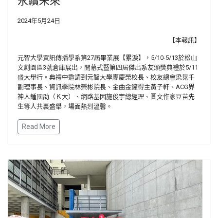
2024年5月24日
【本報訊】
元智大學資訊傳播學系第27屆畢業展【累淚】，5/10-5/13於松山
文創園區3號倉庫展出，開幕式暨第四屆傑出系友頒獎典禮於5/11
盛大舉行。典禮中邀請到元智大學廖慶榮校長、校友總會梁晃千
副理事長、資訊學院林榮彬院長、金曲金鐘得主黃子軒、ACG界
神人鍾國劭（Ｋ大）、網路基因施俊宇總經理、圖文作家豆苗先
生等人共襄盛舉，場面熱烈溫馨。
Read More