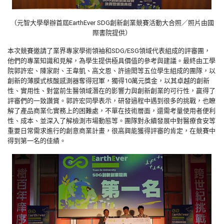
（元智大學舉辦首屆EarthEver SDG創新創業競賽活動大合照／照片由國
際書院提供）
本次競賽邀請了業界專家學術領袖和SDG/ESG領域代表組成的評審團，
他們的專業知識和見解，為學生提供極具價值的參考與建議。最終由工學
院郭許宏、陳家尉、王韋凱、高文恩、許迪閎等五位學生組成的團隊，以
創新的薄膜式核酸感測器奪得冠軍，獨得10萬元獎金，以其卓越的創新
性、實用性、對當前生醫領域潛在的影響力與創新創業的可行性，贏得了
評審們的一致讚賞。郭許宏同學表示，研發過程中遇到很多的挑戰，也瞭
解了產品商業化實務上的困難處，不單在技術層面，還需考量使用者便利
性、成本、並深入了解檢測市場動態等。團隊對永續發展中對醫療食安等
重要日常需求進行的創意商業計畫，很高興能獲得評審的肯定，在競賽中
得到第一名的佳績。