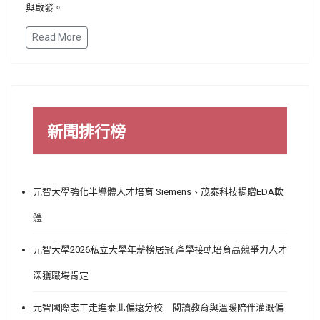
與啟發。
Read More
新聞排行榜
元智大學強化半導體人才培育 Siemens、茂泰科技捐贈EDA軟
體
元智大學2026私立大學年薪榜居冠 產學接軌培育高競爭力人才
深獲職場肯定
元智國際志工走進泰北偏遠分校 閱讀教育與溫暖陪伴灌溉偏