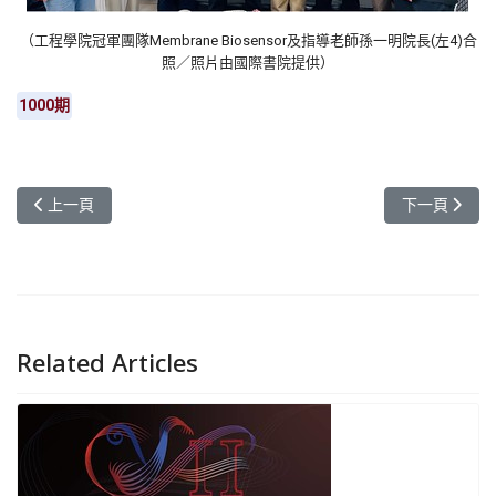
（工程學院冠軍團隊Membrane Biosensor及指導老師孫一明院長(左4)合
照／照片由國際書院提供）
1000期
上一篇文章: 元智大學推線上自主學習 加值職場競爭力
下一篇文章:
上一頁
下一頁
Related Articles