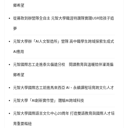
鄉希望
從募款到辦營隊全自主 元智大學職涯特讚隊實踐USR陪孩子追
夢
元智大學辦「AI人文智造所」營隊 高中職學生跨域探索生成式
AI應用
元智國際志工走進泰北偏遠分校 閱讀教育與溫暖陪伴灌溉偏
鄉希望
元智大學國際志工前進馬來西亞 AI、永續課程培育跨文化人才
元智大學「AI創新實作營」 體驗AI跨域科技
元智大學國際語言文化中心20周年 打造雙語教育與國際人才培
育重要樞紐