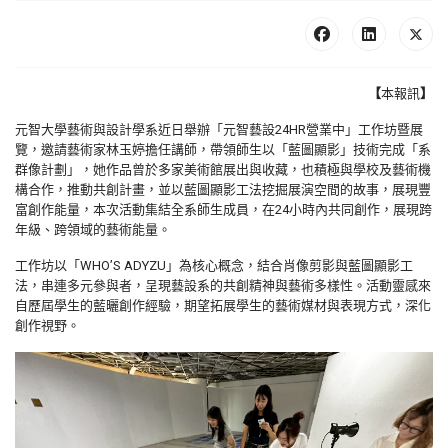
【
本報訊
】
元智大學藝術與設計學系近日舉辦「元智藝設24HR營業中」工作坊暨展
覽，邀請藝術家林玉婷擔任講師，帶領師生以「藍圖顯影」技術完成「系
群像計劃」，她作品曾於多家美術館展出與收藏，也積極與學校及藝術機
構合作，推動共創計畫，並以藍圖顯影工法挖掘展演空間的故事，展現豐
富創作能量，本次活動集結全系師生成員，在24小時內共同創作，展現跨
年級、跨領域的藝術能量。
工作坊以「WHO’S ADYZU」為核心概念，結合肖像剪影與藍圖顯影工
法，串連多元參與者，呈現藝設系的共創精神與藝術多樣性。活動靈感來
自歷屆學生的藍曬創作經驗，期望拓展學生的藝術媒材與表現方式，深化
創作視野。