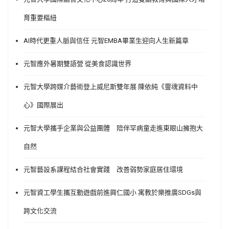
育重要樞紐
AI時代更重人脈與信任 元智EMBA畢業生迎向人生新篇章
元智應外暑期雙語營 從美食認識世界
元智大學跨媒介藝術登上威尼斯雙年展 陳依純《靈魂資料中
心》國際展出
元智大學攜手企業與公益團體 陪伴罕病童走進東眼山擁抱大
自然
元智藝設系課程結合社會實踐 改善弱勢家庭居住環境
元智資工學生攜互動遊戲前進興仁國小 寓教於樂推廣SDGs與
跨文化交流