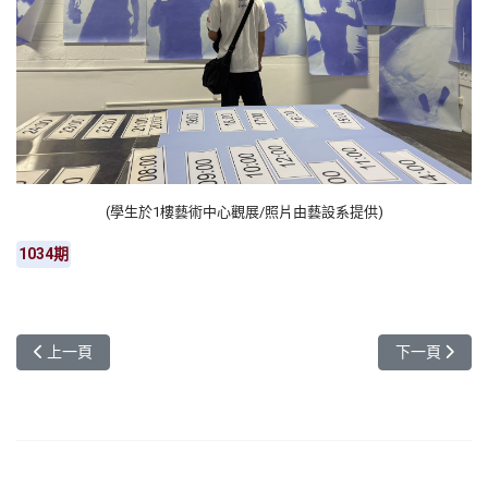
(學生於1樓藝術中心觀展/照片由藝設系提供)
1034期
上一篇文章: 「2025桃園青年設計展暨國際設計論壇」登場 AI引領
下一篇文章:
上一頁
下一頁