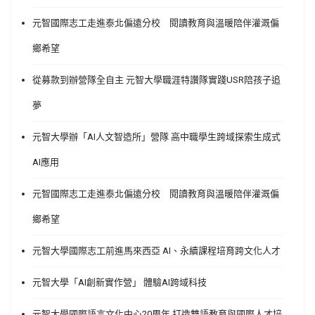
元智國際志工走進泰北偏遠分校 閱讀教育與溫暖陪伴灌溉偏
鄉希望
從募款到辦營隊全自主 元智大學職涯特讚隊實踐USR陪孩子追
夢
元智大學辦「AI人文智造所」營隊 高中職學生跨域探索生成式
AI應用
元智國際志工走進泰北偏遠分校 閱讀教育與溫暖陪伴灌溉偏
鄉希望
元智大學國際志工前進馬來西亞 AI、永續課程培育跨文化人才
元智大學「AI創新實作營」 體驗AI跨域科技
元智大學國際語言文化中心20周年 打造雙語教育與國際人才培