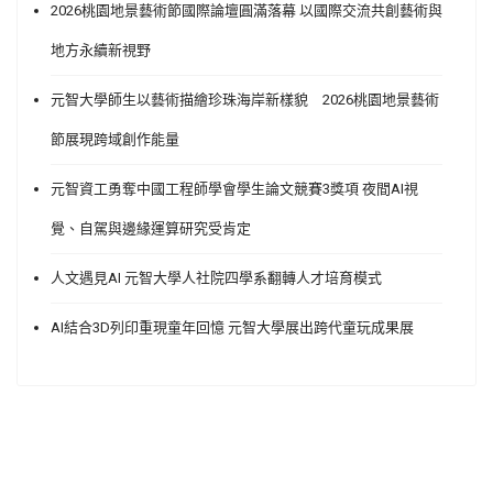
2026桃園地景藝術節國際論壇圓滿落幕 以國際交流共創藝術與
地方永續新視野
元智大學師生以藝術描繪珍珠海岸新樣貌 2026桃園地景藝術
節展現跨域創作能量
元智資工勇奪中國工程師學會學生論文競賽3獎項 夜間AI視
覺、自駕與邊緣運算研究受肯定
人文遇見AI 元智大學人社院四學系翻轉人才培育模式
AI結合3D列印重現童年回憶 元智大學展出跨代童玩成果展