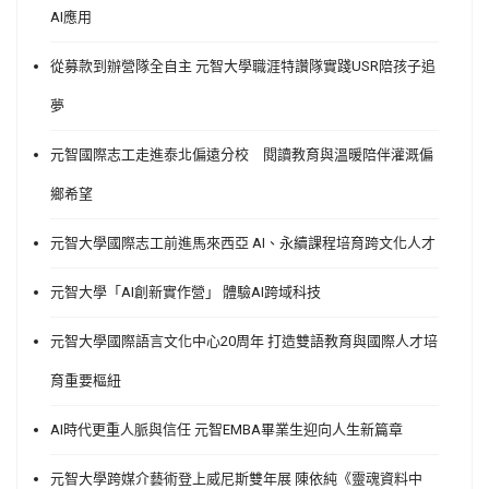
AI應用
從募款到辦營隊全自主 元智大學職涯特讚隊實踐USR陪孩子追
夢
元智國際志工走進泰北偏遠分校 閱讀教育與溫暖陪伴灌溉偏
鄉希望
元智大學國際志工前進馬來西亞 AI、永續課程培育跨文化人才
元智大學「AI創新實作營」 體驗AI跨域科技
元智大學國際語言文化中心20周年 打造雙語教育與國際人才培
育重要樞紐
AI時代更重人脈與信任 元智EMBA畢業生迎向人生新篇章
元智大學跨媒介藝術登上威尼斯雙年展 陳依純《靈魂資料中