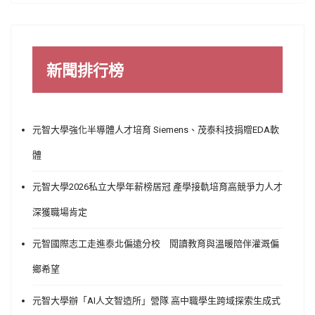
新聞排行榜
元智大學強化半導體人才培育 Siemens、茂泰科技捐贈EDA軟
體
元智大學2026私立大學年薪榜居冠 產學接軌培育高競爭力人才
深獲職場肯定
元智國際志工走進泰北偏遠分校 閱讀教育與溫暖陪伴灌溉偏
鄉希望
元智大學辦「AI人文智造所」營隊 高中職學生跨域探索生成式