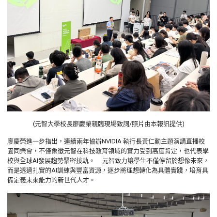
(元智大學校長廖慶榮親臨現場致詞/照片由本報訊提供)
廖慶榮進一步指出，連續兩年協辦
NVIDIA
執行長黃仁勳主題演講直播校
園同樂會，不僅象徵元智在科技教育領域的實力受到高度肯定，也代表學
校與全球
AI
發展趨勢緊密接軌。
元智致力讓學生不僅停留於想像未來，
而是透過扎實的
AI
訓練與豐富資源，逐步將理想轉化為具體實踐，培育具
備定義未來能力的新世代人才。