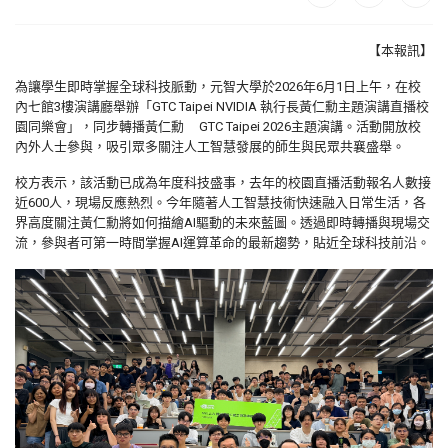
【本報訊】
為讓學生即時掌握全球科技脈動，元智大學於
2026
年
6
月
1
日上午，在校
內七館
3
樓演講廳舉辦「
GTC Taipei NVIDIA
執行長黃仁勳主題演講直播校
園同樂會」，同步轉播黃仁勳
GTC Taipei 2026
主題演講。活動開放校
內外人士參與，吸引眾多關注人工智慧發展的師生與民眾共襄盛舉。
校方表示，該活動已成為年度科技盛事，去年的校園直播活動報名人數接
近
600
人，現場反應熱烈。今年隨著人工智慧技術快速融入日常生活，各
界高度關注黃仁勳將如何描繪
AI
驅動的未來藍圖。透過即時轉播與現場交
流，參與者可第一時間掌握
AI
運算革命的最新趨勢，貼近全球科技前沿。