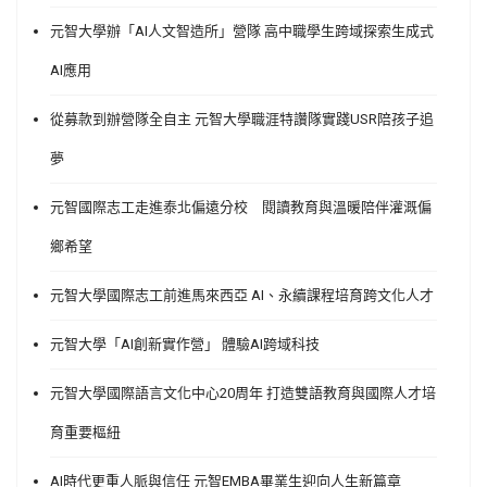
元智大學辦「AI人文智造所」營隊 高中職學生跨域探索生成式
AI應用
從募款到辦營隊全自主 元智大學職涯特讚隊實踐USR陪孩子追
夢
元智國際志工走進泰北偏遠分校 閱讀教育與溫暖陪伴灌溉偏
鄉希望
元智大學國際志工前進馬來西亞 AI、永續課程培育跨文化人才
元智大學「AI創新實作營」 體驗AI跨域科技
元智大學國際語言文化中心20周年 打造雙語教育與國際人才培
育重要樞紐
AI時代更重人脈與信任 元智EMBA畢業生迎向人生新篇章