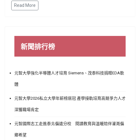
Read More
新聞排行榜
元智大學強化半導體人才培育 Siemens、茂泰科技捐贈EDA軟
體
元智大學2026私立大學年薪榜居冠 產學接軌培育高競爭力人才
深獲職場肯定
元智國際志工走進泰北偏遠分校 閱讀教育與溫暖陪伴灌溉偏
鄉希望