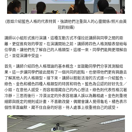
(恩姐介紹藍色人格的代表特質，強調他們注重與人的心靈關係/照片由黃
冠鈞拍攝)
講師以小組形式進行演講，這種互動方式不僅拉近講師與同學之間的距
離，更促進有效的學習。在演講開始之前，講師將四色人格測驗表發給每
位學員，讓他們先了解自己的人格類型。這樣一來，同學們能夠更理解自
己，並從演講中受益。
首先，講師介紹四色人格理論的基本概念，並鼓勵同學們分享其測驗結
果。這一步讓同學們彼此間有了一個共同的起點，也使得他們更有興趣去
了解其他人的人格類型。接下來，講師以輕鬆活潑的方式逐一介紹藍色、
綠色、金色和橘色四種人格類型的特質和特色。藍色為公認的好好先生／
小姐，在意他人感受，而容易隱藏自己的內心想法。綠色則代表性格沉著
冷靜，三思而後行，冷漠淡定的外表容易讓人誤以為難相處。金色則重視
細節與既定的規則或計畫，不喜歡改變，偶爾會讓人覺得龜毛。橘色表示
個性率直幽默，藏不住自身的好惡，待人處事上很重視自己的感受。