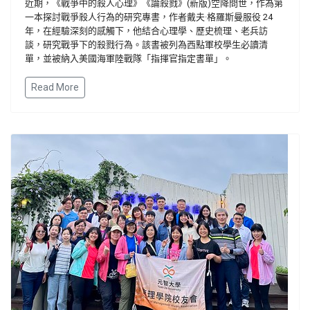
近期，《戰爭中的殺人心理》《論殺戮》(新版)空降問世，作為第
一本探討戰爭殺人行為的研究專書，作者戴夫·格羅斯曼服役 24
年，在經驗深刻的感觸下，他結合心理學、歷史梳理、老兵訪
談，研究戰爭下的殺戮行為。該書被列為西點軍校學生必讀清
單，並被納入美國海軍陸戰隊「指揮官指定書單」。
Read More