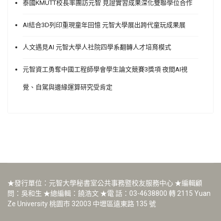
泰國KMUTT校長率團訪元智 見證實習成果深化雙聯學位合作
AI結合3D列印重現童年回憶 元智大學展出跨代童玩成果展
人文遇見AI 元智大學人社院四學系翻轉人才培育模式
元智資工勇奪中國工程師學會學生論文競賽3獎項 夜間AI視
覺、自駕與邊緣運算研究受肯定
★發行單位：元智大學秘書室公共事務暨校友服務中心 ★編輯顧
問：吳和生 ★總編輯：饒浩文 ★電 話：03-4638800 轉 2115 Yuan
Ze University 桃園市 32003 中壢區遠東路 135 號