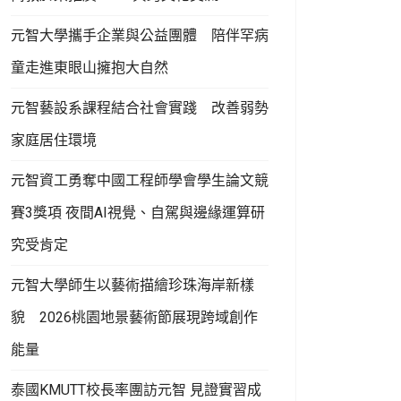
元智大學攜手企業與公益團體 陪伴罕病
童走進東眼山擁抱大自然
元智藝設系課程結合社會實踐 改善弱勢
家庭居住環境
元智資工勇奪中國工程師學會學生論文競
賽3獎項 夜間AI視覺、自駕與邊緣運算研
究受肯定
元智大學師生以藝術描繪珍珠海岸新樣
貌 2026桃園地景藝術節展現跨域創作
能量
泰國KMUTT校長率團訪元智 見證實習成