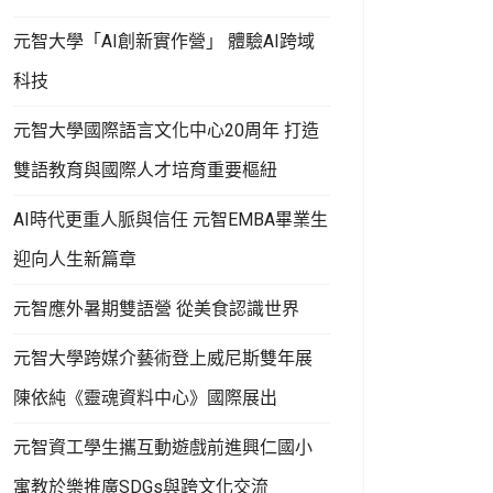
元智大學「AI創新實作營」 體驗AI跨域
科技
元智大學國際語言文化中心20周年 打造
雙語教育與國際人才培育重要樞紐
AI時代更重人脈與信任 元智EMBA畢業生
迎向人生新篇章
元智應外暑期雙語營 從美食認識世界
元智大學跨媒介藝術登上威尼斯雙年展
陳依純《靈魂資料中心》國際展出
元智資工學生攜互動遊戲前進興仁國小
寓教於樂推廣SDGs與跨文化交流