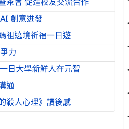
暨茶會 促進校友交流合作
AI 創意迸發
媽祖遶境祈福一日遊
競爭力
Day 一日大學新鮮人在元智
溝通
的殺人心理》讀後感