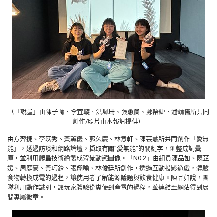
（「說墨」由陳子晴、李宜璇、洪珮珊、張蕙蘭、鄭語婕、潘靖儒所共同
創作/照片由本報訊提供）
由方羿捷、李苡秀、黃薰儀、郭久慶、林意軒、陳芸慧所共同創作「愛無
能」，透過訪談和網路論壇，擷取有關”愛無能”的關鍵字，匯整成詞彙
庫，並利用爬蟲技術繪製成背景動態圖像。「NO.2」由組員陳品如、陳芷
媛、周庭豪、黃巧鈴、張翔喻、林俊廷所創作，透過互動投影遊戲，體驗
食物轉換成電的過程，讓使用者了解能源議題與飲食健康。陳品如說，團
隊利用動作識別，讓玩家體驗從糞便到產電的過程，並連結至網站得到展
間專屬徽章。