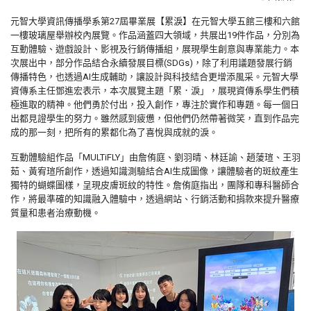
元智大學資訊傳播學系第27屆畢業展【累淚】在元智大學五館三樓和六館
一樓玻璃屋舉辦校內展覽。作品涵蓋四大領域，共展出19件作品，分別為
互動體驗、遊戲設計、影視及行銷傳播組，展現學生創意與專業能力。本
次展出中，部分作品結合永續發展目標(SDGs)，除了利用議題發展行銷
傳播特色，也透過AI生成輔助，讓設計與科技結合更增添風采。元智大學
資傳系主任鄧進宏表示，本次展覽主題「累．淚」，展現資傳系學生們積
極進取的精神。他們勇於付出，投入創作，專注於實作和專題。每一個日
出都見證學生的努力。雖然感到疲憊，但他們仍然帶著微笑，直到作品完
成的那一刻，把所有的累都化為了喜悅與成就的淚。
互動體驗組作品「MULTiFLY」由詹侑庭、劉羽晴、林廷諭、趙蔆瑄、王羽
茹、黃宥瑄所創作，透過知識測驗結合AI生成圖像，讓體驗者的斑紋產生
獨特的蝴蝶圖樣，呈現皮膚斑紋的特性。詹侑庭指出，團隊和專科醫師合
作，將最準確的知識融入體驗中，透過網站、行銷活動和捐款來提升醫療
質量和患者治療動機。