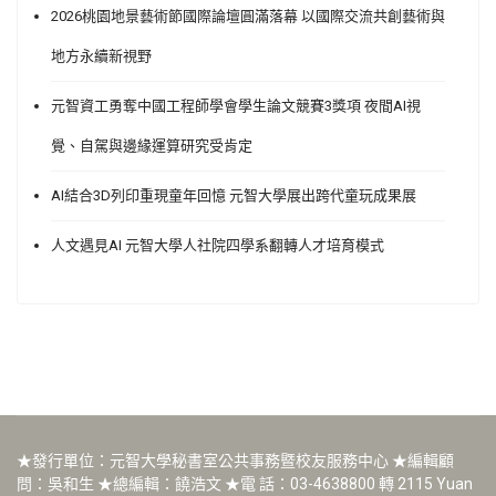
2026桃園地景藝術節國際論壇圓滿落幕 以國際交流共創藝術與
地方永續新視野
元智資工勇奪中國工程師學會學生論文競賽3獎項 夜間AI視
覺、自駕與邊緣運算研究受肯定
AI結合3D列印重現童年回憶 元智大學展出跨代童玩成果展
人文遇見AI 元智大學人社院四學系翻轉人才培育模式
★發行單位：元智大學秘書室公共事務暨校友服務中心 ★編輯顧
問：吳和生 ★總編輯：饒浩文 ★電 話：03-4638800 轉 2115 Yuan