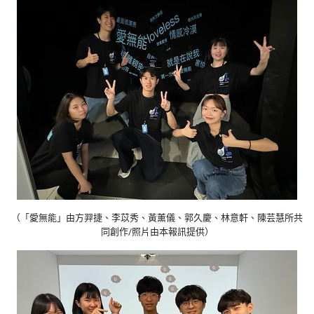
（「愛無能」由方羿捷、李苡秀、黃薰儀、郭久慶、林意軒、陳芸慧所共
同創作/照片由本報訊提供）