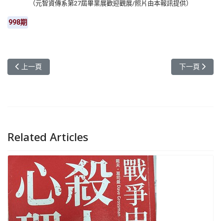
（元智資傳系第27屆畢業展歡迎觀展/照片由本報訊提供）
998期
上一篇文章: 花Young元智 Open Day 一日大學新鮮人在元智
下一篇文章:
上一頁
下一頁
Related Articles