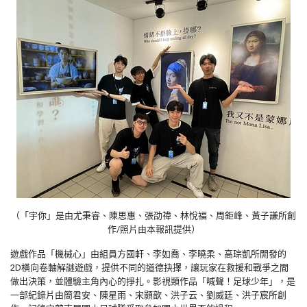
（「宇你」是由尤秉睿、陳思惠、張劭禕、林悅福、周鉅峰、黃子謙所創
作/照片由本報訊提供）
遊戲作品「機械心」由組員方國軒、李如喬、李曉柔、高琮凱所開發的
2D橫向卷軸解謎遊戲，提供不同的道德抉擇，讓玩家在救援和戰爭之間
做出決策，並體驗主角內心的掙扎。影視類作品「喊聲！足球少年」，是
一部紀錄片由簡君安、陳星雨、宋顥歆、洪子云、劉威廷、洪子宸所創