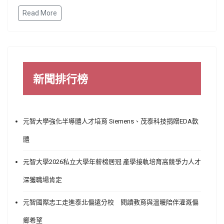
Read More
新聞排行榜
元智大學強化半導體人才培育 Siemens、茂泰科技捐贈EDA軟
體
元智大學2026私立大學年薪榜居冠 產學接軌培育高競爭力人才
深獲職場肯定
元智國際志工走進泰北偏遠分校 閱讀教育與溫暖陪伴灌溉偏
鄉希望