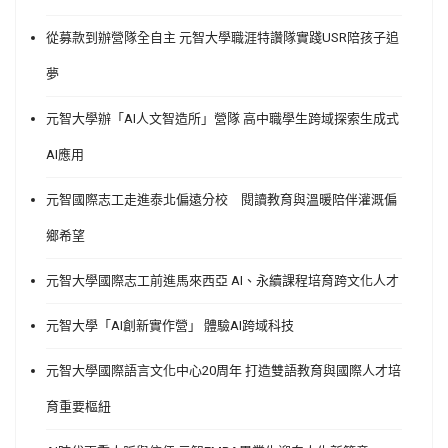
從募款到辦營隊全自主 元智大學職涯特讚隊實踐USR陪孩子追
夢
元智大學辦「AI人文智造所」營隊 高中職學生跨域探索生成式
AI應用
元智國際志工走進泰北偏遠分校 閱讀教育與溫暖陪伴灌溉偏
鄉希望
元智大學國際志工前進馬來西亞 AI、永續課程培育跨文化人才
元智大學「AI創新實作營」 體驗AI跨域科技
元智大學國際語言文化中心20周年 打造雙語教育與國際人才培
育重要樞紐