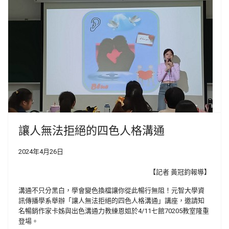
讓人無法拒絕的四色人格溝通
2024年4月26日
【記者 黃冠鈞報導】
溝通不只分黑白，學會變色換檔讓你從此暢行無阻！元智大學資
訊傳播學系舉辦「讓人無法拒絕的四色人格溝通」講座，邀請知
名暢銷作家卡姊與出色溝通力教練恩姐於4/11七館70205教室隆重
登場。