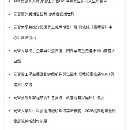
AI時代更重人脈與信任 元智EMBA畢業生迎向人生新篇章
元智應外暑期雙語營 從美食認識世界
元智大學跨媒介藝術登上威尼斯雙年展 陳依純《靈魂資料中
心》國際展出
元智大學攜手企業與公益團體 陪伴罕病童走進東眼山擁抱大
自然
元智資工學生攜互動遊戲前進興仁國小 寓教於樂推廣SDGs與
跨文化交流
元智藝設系課程結合社會實踐 改善弱勢家庭居住環境
元智大學師生以藝術描繪珍珠海岸新樣貌 2026桃園地景藝術
節展現跨域創作能量