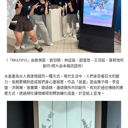
（「MULTiFLY」由詹侑庭、劉羽晴、林廷諭、趙蔆瑄、王羽茹、黃宥瑄所
創作/照片由本報訊提供）
水墨畫為古人表達情感的一種方式。現代生活中，人們承受著巨大的壓
力，長期累積則造成我們身心靈損害。作品「說墨」是由陳子晴、李宜
璇、洪珮珊、張蕙蘭、鄭語婕、潘靖儒所共同創作，有別於過往傳統的療
癒方式，透過傾吐讓情緒得到釋放轉化成墨，於宣紙上宣洩。