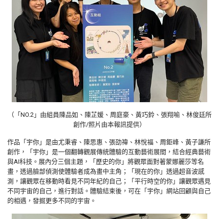
（「NO.2」由組員陳品如、陳芷媛、周庭豪、黃巧鈴、張翔喻、林俊廷所
創作/照片由本報訊提供）
作品「宇你」是由尤秉睿、陳思惠、張劭禕、林悅福、周鉅峰、黃子謙所
創作，「宇你」是一個翻轉觀展傳統體驗的互動藝術展間，結合經典藝術
與AI科技。展內分三個主題，「歷史的你」將觀眾面對著蒙娜麗莎等名
畫，透過臉部偵測使體驗者成為畫中主角；「現在的你」透過超音波感
測，讓觀眾在移動時看見不同年紀的自己；「平行時空的你」讓觀眾遇見
不同宇宙的自己，進行對話。體驗結束後，可在「宇你」網站回顧與自己
的相遇，發掘更多不同的宇宙。