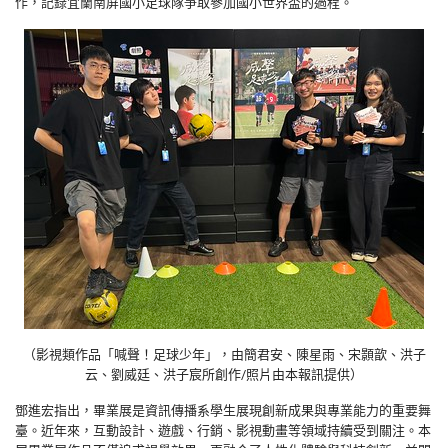
作，記錄宜蘭南屏國小足球隊爭取參加國小世界盃的過程。
（影視類作品「喊聲！足球少年」，由簡君安、陳星雨、宋顥歆、洪子
云、劉威廷、洪子宸所創作/照片由本報訊提供）
鄧進宏指出，畢業展是資訊傳播系學生展現創新成果與專業能力的重要舞
臺。近年來，互動設計、遊戲、行銷、影視動畫等領域持續受到關注。本