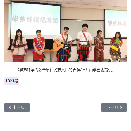
（學弟妹準備融合原住民族文化的表演
/照片由學務處提供
）
1023期
上一篇文章: 原民藝術巡展走入校園 元智大學展出「汩汩之島」特展
下一篇文章:
上一頁
下一頁