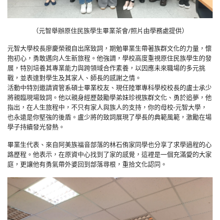
（元智舉辦原住民族學生畢業茶會/照片由學務處提供）
元智大學校長廖慶榮親自出席致詞，期勉畢業生帶著族群文化的力量，懷
抱初心，勇敢邁向人生新旅程。他強調，學校高度重視原住民族學生的發
展，特別培養其專業能力與跨領域合作素養，以因應未來職場的多元挑
戰，並表達對學生及其家人、師長的感謝之情。
活動中特別邀請資管系碩士畢業校友、現任陸軍專科學校校長的盧士承少
將親臨現場致詞。他以親身經歷鼓勵學弟妹珍視族群文化、勇於追夢，他
指出，在人生旅程中，不只有家人與族人的支持，你的母校-元智大學，
也永遠是你堅強的後盾。盧少將的致詞展現了學長的典範風範，激勵在場
學子持續發光發熱。
畢業生代表、來自阿美族福音部落的林石侑家同學也分享了求學過程的心
路歷程。他表示，在原資中心找到了家的感覺，這裡是一個充滿愛的大家
庭，更讓他有勇氣帶外婆回到部落尋根，重拾文化認同。