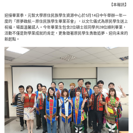
【本報訊】
迎接畢業季，元智大學原住民族學生資源中心於5月14日中午舉辦一年一
度的「原夢啟航－原住民族學生畢業茶會」，以文化儀式為原民學生送上
祝福，場面溫馨感人。今年畢業生包含2位碩士班同學共28位順利畢業，
活動不僅是對學業成就的肯定，更象徵著原民學生勇敢追夢、迎向未來的
新起點。