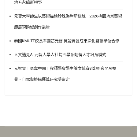
地方永續新視野
元智大學師生以藝術描繪珍珠海岸新樣貌 2026桃園地景藝術
節展現跨域創作能量
泰國KMUTT校長率團訪元智 見證實習成果深化雙聯學位合作
人文遇見AI 元智大學人社院四學系翻轉人才培育模式
元智資工勇奪中國工程師學會學生論文競賽3獎項 夜間AI視
覺、自駕與邊緣運算研究受肯定