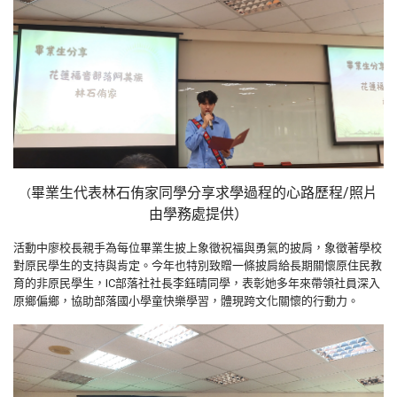
畢業生代表林石侑家同學分享求學過程的心路歷程
/照片
（
由學務處提供
）
活動中廖校長親手為每位畢業生披上象徵祝福與勇氣的披肩，象徵著學校
對原民學生的支持與肯定。今年也特別致贈一條披肩給長期關懷原住民教
育的非原民學生，IC部落社社長李鈺晴同學，表彰她多年來帶領社員深入
原鄉偏鄉，協助部落國小學童快樂學習，體現跨文化關懷的行動力。