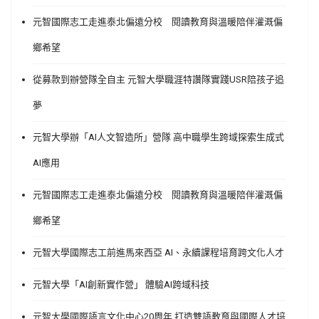
元智國際志工走進泰北偏遠分校 閱讀教育與溫暖陪伴灌溉偏
鄉希望
從募款到辦營隊全自主 元智大學職涯特讚隊實踐USR陪孩子追
夢
元智大學辦「AI人文智造所」營隊 高中職學生跨域探索生成式
AI應用
元智國際志工走進泰北偏遠分校 閱讀教育與溫暖陪伴灌溉偏
鄉希望
元智大學國際志工前進馬來西亞 AI、永續課程培育跨文化人才
元智大學「AI創新實作營」 體驗AI跨域科技
元智大學國際語言文化中心20周年 打造雙語教育與國際人才培