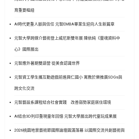
育重要樞紐
AI時代更重人脈與信任 元智EMBA畢業生迎向人生新篇章
元智大學跨媒介藝術登上威尼斯雙年展 陳依純《靈魂資料中
心》國際展出
元智應外暑期雙語營 從美食認識世界
元智資工學生攜互動遊戲前進興仁國小 寓教於樂推廣SDGs與
跨文化交流
元智藝設系課程結合社會實踐 改善弱勢家庭居住環境
AI結合3D列印重現童年回憶 元智大學展出跨代童玩成果展
2026桃園地景藝術節國際論壇圓滿落幕 以國際交流共創藝術與