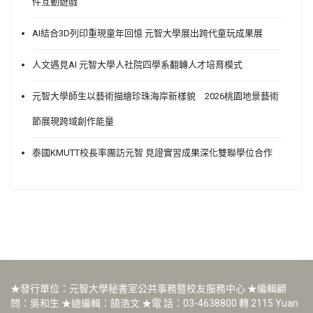
件互動遊戲
AI結合3D列印重現童年回憶 元智大學展出跨代童玩成果展
人文遇見AI 元智大學人社院四學系翻轉人才培育模式
元智大學師生以藝術描繪珍珠海岸新樣貌 2026桃園地景藝術
節展現跨域創作能量
泰國KMUTT校長率團訪元智 見證實習成果深化雙聯學位合作
★發行單位：元智大學秘書室公共事務暨校友服務中心 ★編輯顧
問：吳和生 ★總編輯：饒浩文 ★電 話：03-4638800 轉 2115 Yuan