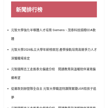
新聞排行榜
元智大學強化半導體人才培育 Siemens、茂泰科技捐贈EDA軟
體
元智大學2026私立大學年薪榜居冠 產學接軌培育高競爭力人才
深獲職場肯定
元智國際志工走進泰北偏遠分校 閱讀教育與溫暖陪伴灌溉偏
鄉希望
從募款到辦營隊全自主 元智大學職涯特讚隊實踐USR陪孩子追
夢