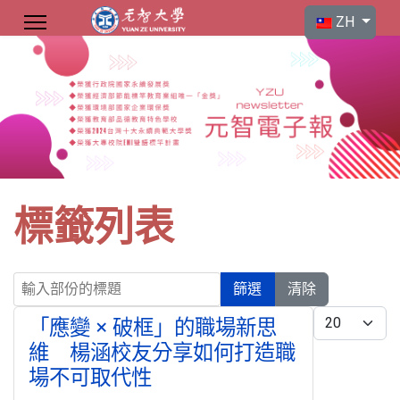
選擇你的語言
ZH
標籤列表
輸入部份的標題
篩選
清除
每頁顯示條數
「應變 × 破框」的職場新思
維 楊涵校友分享如何打造職
場不可取代性