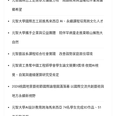
元智國際志工走進泰北偏遠分校 閱讀教育與溫暖陪伴灌溉偏
鄉希望
元智大學國際志工前進馬來西亞 AI、永續課程培育跨文化人才
元智大學攜手企業與公益團體 陪伴罕病童走進東眼山擁抱大
自然
元智藝設系課程結合社會實踐 改善弱勢家庭居住環境
元智資工勇奪中國工程師學會學生論文競賽3獎項 夜間AI視
覺、自駕與邊緣運算研究受肯定
2026桃園地景藝術節國際論壇圓滿落幕 以國際交流共創藝術與
地方永續新視野
元智大學AI設計教育跨海馬來西亞 74名學生完成3D作品、51