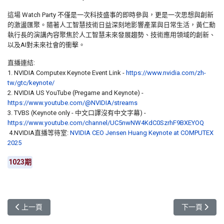
這場 Watch Party 不僅是一次科技盛事的即時參與，更是一次思想與創新
的激盪匯聚。隨著人工智慧技術日益深刻地影響產業與日常生活，黃仁勳
執行長的演講內容聚焦於人工智慧未來發展趨勢、技術應用領域的創新、
以及AI對未來社會的衝擊。
直播連結:
1. NVIDIA Computex Keynote Event Link -
https://www.nvidia.com/zh-
tw/gtc/keynote/
2. NVIDIA US YouTube (Pregame and Keynote) -
https://www.youtube.com/@NVIDIA/streams
3. TVBS (Keynote only - 中文口譯沒有中文字幕) -
https://www.youtube.com/channel/UC5nwNW4KdC0SzrhF9BXEYOQ
4.NVIDIA直播等待室:
NVIDIA CEO Jensen Huang Keynote at COMPUTEX
2025
1023期
上一篇文章: 元智2025今畢輝煌 5/24隆重登場
下一篇文章: 
上一頁
下一頁