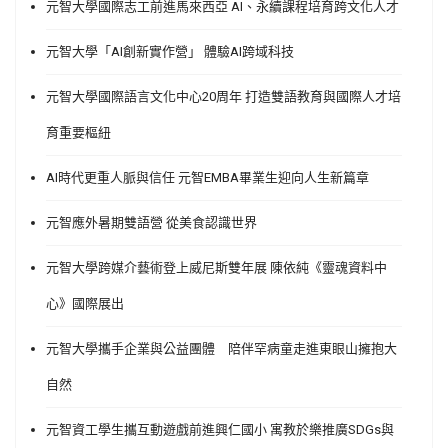
元智大學國際志工前進馬來西亞 AI、永續課程培育跨文化人才
元智大學「AI創新實作營」 體驗AI跨域科技
元智大學國際語言文化中心20周年 打造雙語教育與國際人才培
育重要樞紐
AI時代更重人脈與信任 元智EMBA畢業生迎向人生新篇章
元智應外暑期雙語營 從美食認識世界
元智大學跨媒介藝術登上威尼斯雙年展 陳依純《靈魂資料中
心》國際展出
元智大學攜手企業與公益團體 陪伴罕病童走進東眼山擁抱大
自然
元智資工學生攜互動遊戲前進興仁國小 寓教於樂推廣SDGs與