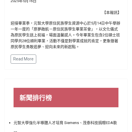
2025年5月16日
【本報訊】
迎接畢業季，元智大學原住民族學生資源中心於5月14日中午舉辦
一年一度的「原夢啟航－原住民族學生畢業茶會」，以文化儀式
為原民學生送上祝福，場面溫馨感人。今年畢業生包含2位碩士班
同學共28位順利畢業，活動不僅是對學業成就的肯定，更象徵著
原民學生勇敢追夢、迎向未來的新起點。
Read More
新聞排行榜
元智大學強化半導體人才培育 Siemens、茂泰科技捐贈EDA軟