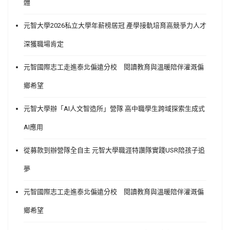
體
元智大學2026私立大學年薪榜居冠 產學接軌培育高競爭力人才
深獲職場肯定
元智國際志工走進泰北偏遠分校 閱讀教育與溫暖陪伴灌溉偏
鄉希望
元智大學辦「AI人文智造所」營隊 高中職學生跨域探索生成式
AI應用
從募款到辦營隊全自主 元智大學職涯特讚隊實踐USR陪孩子追
夢
元智國際志工走進泰北偏遠分校 閱讀教育與溫暖陪伴灌溉偏
鄉希望