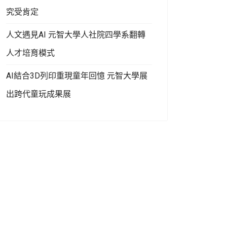
究受肯定
人文遇見AI 元智大學人社院四學系翻轉
人才培育模式
AI結合3D列印重現童年回憶 元智大學展
出跨代童玩成果展
外籍生第一次寫春聯就上手