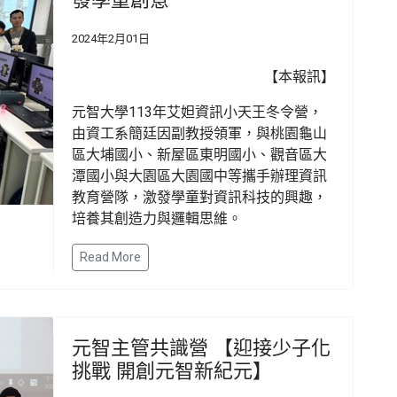
2024年2月01日
【本報訊】
元智大學113年艾妲資訊小天王冬令營，
由資工系簡廷因副教授領軍，與桃園龜山
區大埔國小、新屋區東明國小、觀音區大
潭國小與大園區大園國中等攜手辦理資訊
教育營隊，激發學童對資訊科技的興趣，
培養其創造力與邏輯思維。
Read More
元智主管共識營 【迎接少子化
挑戰 開創元智新紀元】