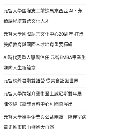
元智大學國際志工前進馬來西亞 AI、永
續課程培育跨文化人才
元智大學國際語言文化中心20周年 打造
雙語教育與國際人才培育重要樞紐
AI時代更重人脈與信任 元智EMBA畢業生
迎向人生新篇章
元智應外暑期雙語營 從美食認識世界
元智大學跨媒介藝術登上威尼斯雙年展
陳依純《靈魂資料中心》國際展出
元智大學攜手企業與公益團體 陪伴罕病
童走進東眼山擁抱大自然