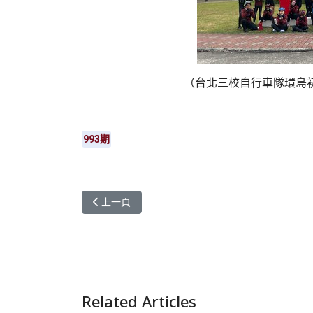
（台北三校自行車隊環島
993期
上一篇文章: 元智主管共識營 【迎接少子化挑戰 開
上一頁
Related Articles