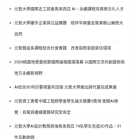
元智大學國際志工前進馬來西亞 AI、永續課程培育跨文化人才
元智大學攜手企業與公益團體 陪伴罕病童走進東眼山擁抱大
自然
元智藝設系課程結合社會實踐 改善弱勢家庭居住環境
2026桃園地景藝術節國際論壇圓滿落幕 以國際交流共創藝術與
地方永續新視野
AI結合3D列印重現童年回憶 元智大學展出跨代童玩成果展
元智資工勇奪中國工程師學會學生論文競賽3獎項 夜間AI視
覺、自駕與邊緣運算研究受肯定
元智大學AI設計教育跨海馬來西亞 74名學生完成3D作品、51
件互動遊戲