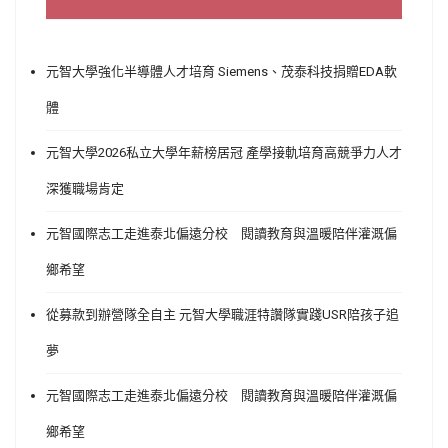
元智大學強化半導體人才培育 Siemens、茂泰科技捐贈EDA軟
體
元智大學2026私立大學年薪榜居冠 產學接軌培育高競爭力人才
深獲職場肯定
元智國際志工走進泰北偏遠分校 閱讀教育與溫暖陪伴灌溉偏
鄉希望
從募款到辦營隊全自主 元智大學職涯特讚隊實踐USR陪孩子追
夢
元智國際志工走進泰北偏遠分校 閱讀教育與溫暖陪伴灌溉偏
鄉希望