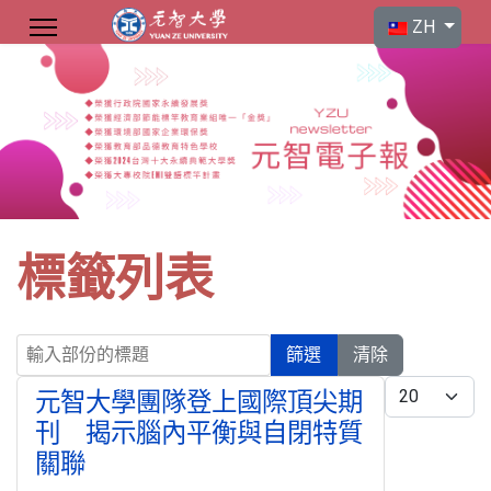
選擇你的語言
ZH
標籤列表
輸入部份的標題
篩選
清除
每頁顯示條數
元智大學團隊登上國際頂尖期
刊 揭示腦內平衡與自閉特質
關聯