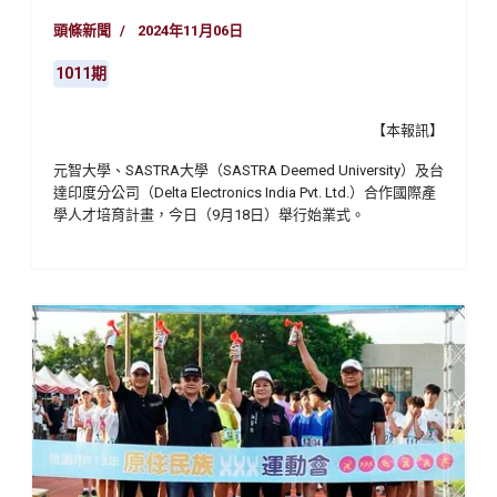
頭條新聞
2024年11月06日
1011期
【本報訊】
元智大學、
SASTRA
大學（
SASTRA Deemed University
）及台
達印度分公司
（
Delta Electronics India Pvt. Ltd.
）合作國際產
學人才培育計畫，今日（
9
月
18
日）舉行始業式。