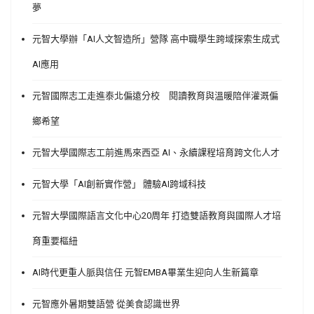
夢
元智大學辦「AI人文智造所」營隊 高中職學生跨域探索生成式
AI應用
元智國際志工走進泰北偏遠分校 閱讀教育與溫暖陪伴灌溉偏
鄉希望
元智大學國際志工前進馬來西亞 AI、永續課程培育跨文化人才
元智大學「AI創新實作營」 體驗AI跨域科技
元智大學國際語言文化中心20周年 打造雙語教育與國際人才培
育重要樞紐
AI時代更重人脈與信任 元智EMBA畢業生迎向人生新篇章
元智應外暑期雙語營 從美食認識世界