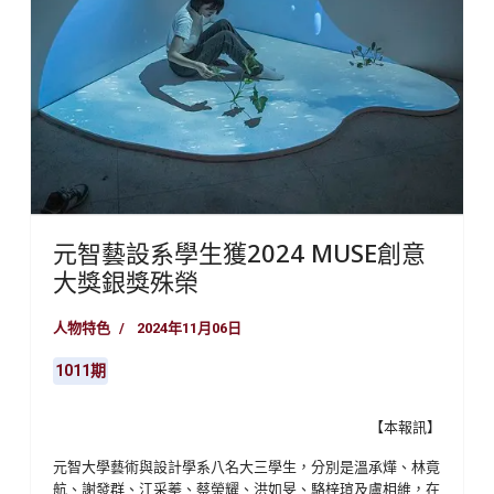
元智藝設系學生獲2024 MUSE創意
大獎銀獎殊榮
人物特色
2024年11月06日
1011期
【本報訊】
元智大學藝術與設計學系八名大三學生，分別是溫承燁、林竟
航、謝發群、江采蓁、蔡榮耀、洪如旻、駱梓瑄及盧相維，在