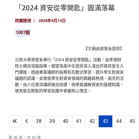
「2024 資安從零開匙」圓滿落幕
校園透視
2024年9月13日
1007期
【文稿由資管系提供】
元智大學資管系舉行「2024 資安從零開匙」活動，由李德財
院士親自蒞臨指導。期望為高中生提供深入淺出的資訊安全入
門課程，透過專業講師的指導和互動式學習，提升學生對資安
議題的認識，並激發學生對資安領域的興趣與熱情。兩天的活
動，由六位資深講師親自授課，為學員講解資安的基礎知識，
使其能在輕鬆的學習氛圍中掌握核心理念。
38
39
40
41
42
43
44
45
第 43 頁，共 56 頁