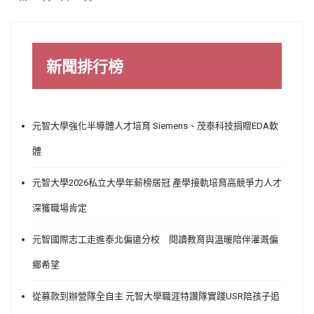
新聞排行榜
元智大學強化半導體人才培育 Siemens、茂泰科技捐贈EDA軟
體
元智大學2026私立大學年薪榜居冠 產學接軌培育高競爭力人才
深獲職場肯定
元智國際志工走進泰北偏遠分校 閱讀教育與溫暖陪伴灌溉偏
鄉希望
從募款到辦營隊全自主 元智大學職涯特讚隊實踐USR陪孩子追