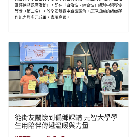
團評選暨觀摩活動」，即在「自治性、綜合性」組別中榮獲優
等獎（第二名），於全國競賽中嶄露頭角，展現卓越的組織運
作能力與多元成果，表現亮眼。
從街友關懷到偏鄉課輔 元智大學學
生用陪伴傳遞溫暖與力量