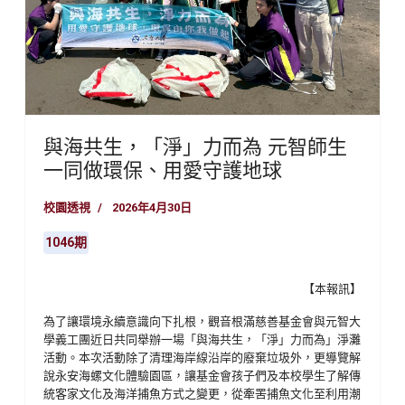
與海共生，「淨」力而為 元智師生
一同做環保、用愛守護地球
校園透視
2026年4月30日
1046期
【本報訊】
為了讓環境永續意識向下扎根，觀音根滿慈善基金會與元智大
學義工團近日共同舉辦一場「與海共生，「淨」力而為」淨灘
活動。本次活動除了清理海岸線沿岸的廢棄垃圾外，更導覽解
說永安海螺文化體驗園區，讓基金會孩子們及本校學生了解傳
統客家文化及海洋捕魚方式之變更，從牽罟捕魚文化至利用潮