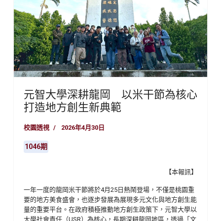
元智大學深耕龍岡 以米干節為核心
打造地方創生新典範
校園透視
2026年4月30日
1046期
【本報訊】
一年一度的龍岡米干節將於
4
月
25
日熱鬧登場，不僅是桃園重
要的地方美食盛會，也逐步發展為展現多元文化與地方創生能
量的重要平台。在政府積極推動地方創生政策下，元智大學以
大學社會責任（
USR
）為核心，長期深耕龍岡地區，透過「文