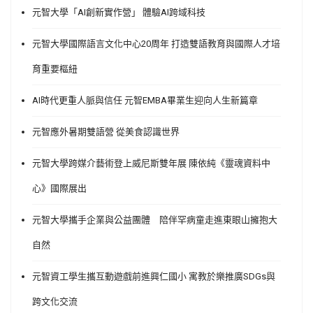
元智大學「AI創新實作營」 體驗AI跨域科技
元智大學國際語言文化中心20周年 打造雙語教育與國際人才培
育重要樞紐
AI時代更重人脈與信任 元智EMBA畢業生迎向人生新篇章
元智應外暑期雙語營 從美食認識世界
元智大學跨媒介藝術登上威尼斯雙年展 陳依純《靈魂資料中
心》國際展出
元智大學攜手企業與公益團體 陪伴罕病童走進東眼山擁抱大
自然
元智資工學生攜互動遊戲前進興仁國小 寓教於樂推廣SDGs與
跨文化交流