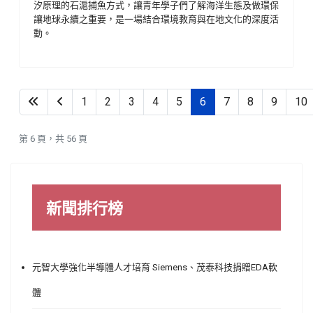
汐原理的石滬捕魚方式，讓青年學子們了解海洋生態及做環保
讓地球永續之重要，是一場結合環境教育與在地文化的深度活
動。
1
2
3
4
5
6
7
8
9
10
第 6 頁，共 56 頁
新聞排行榜
元智大學強化半導體人才培育 Siemens、茂泰科技捐贈EDA軟
體