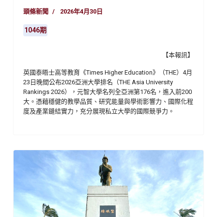
頭條新聞
2026年4月30日
1046期
【本報訊】
英國泰晤士高等教育《
Times Higher Education
》（
THE
）
4
月
23
日晚間公布
2026
亞洲大學排名（
THE Asia University
Rankings 2026
），元智大學名列全亞洲第
176
名，進入前
200
大。憑藉穩健的教學品質、研究能量與學術影響力、國際化程
度及產業鏈結實力，充分展現私立大學的國際競爭力。