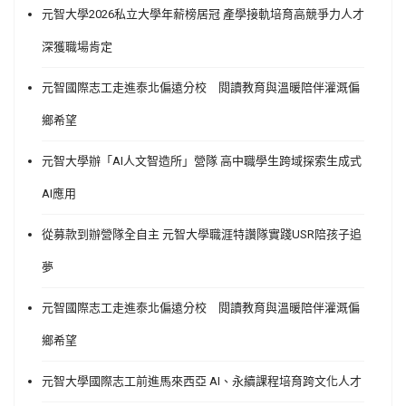
元智大學2026私立大學年薪榜居冠 產學接軌培育高競爭力人才
深獲職場肯定
元智國際志工走進泰北偏遠分校 閱讀教育與溫暖陪伴灌溉偏
鄉希望
元智大學辦「AI人文智造所」營隊 高中職學生跨域探索生成式
AI應用
從募款到辦營隊全自主 元智大學職涯特讚隊實踐USR陪孩子追
夢
元智國際志工走進泰北偏遠分校 閱讀教育與溫暖陪伴灌溉偏
鄉希望
元智大學國際志工前進馬來西亞 AI、永續課程培育跨文化人才