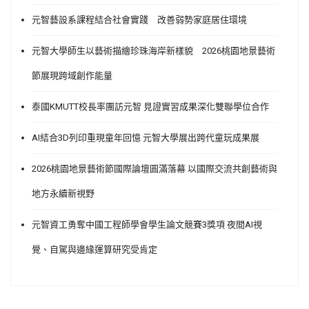
元智藝設系課程結合社會實踐 改善弱勢家庭居住環境
元智大學師生以藝術描繪珍珠海岸新樣貌 2026桃園地景藝術
節展現跨域創作能量
泰國KMUTT校長率團訪元智 見證實習成果深化雙聯學位合作
AI結合3D列印重現童年回憶 元智大學展出跨代童玩成果展
2026桃園地景藝術節國際論壇圓滿落幕 以國際交流共創藝術與
地方永續新視野
元智資工勇奪中國工程師學會學生論文競賽3獎項 夜間AI視
覺、自駕與邊緣運算研究受肯定