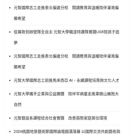
元智國際志工走進泰北偏遠分校 閱讀教育與溫暖陪伴灌溉偏
鄉希望
從募款到辦營隊全自主 元智大學職涯特讚隊實踐USR陪孩子追
夢
元智國際志工走進泰北偏遠分校 閱讀教育與溫暖陪伴灌溉偏
鄉希望
元智大學國際志工前進馬來西亞 AI、永續課程培育跨文化人才
元智大學攜手企業與公益團體 陪伴罕病童走進東眼山擁抱大
自然
元智藝設系課程結合社會實踐 改善弱勢家庭居住環境
2026桃園地景藝術節國際論壇圓滿落幕 以國際交流共創藝術與