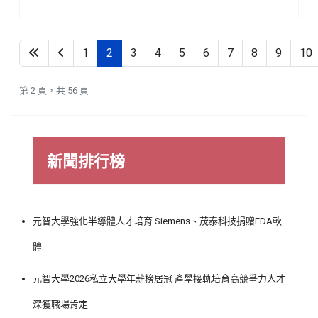
1
2
3
4
5
6
7
8
9
10
第 2 頁，共 56 頁
新聞排行榜
元智大學強化半導體人才培育 Siemens、茂泰科技捐贈EDA軟
體
元智大學2026私立大學年薪榜居冠 產學接軌培育高競爭力人才
深獲職場肯定