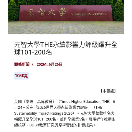
元智大學THE永續影響力評級躍升全
球101-200名
頭條新聞
2026年6月26日
1050期
【本報訊】
英國《泰晤士高等教育》（
Times Higher Education, THE
）
6
月
24
日公布「
2026
世界大學永續影響力評級」（
THE
Sustainability Impact Ratings 2026
）。元智大學整體排名大
幅躍升至全球
101
–
200
名，並列全國第
5
名，展現近年推動永
續校務、
SDGs
教育研究與產學實踐的扎實成果。