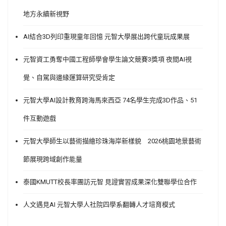
地方永續新視野
AI結合3D列印重現童年回憶 元智大學展出跨代童玩成果展
元智資工勇奪中國工程師學會學生論文競賽3獎項 夜間AI視
覺、自駕與邊緣運算研究受肯定
元智大學AI設計教育跨海馬來西亞 74名學生完成3D作品、51
件互動遊戲
元智大學師生以藝術描繪珍珠海岸新樣貌 2026桃園地景藝術
節展現跨域創作能量
泰國KMUTT校長率團訪元智 見證實習成果深化雙聯學位合作
人文遇見AI 元智大學人社院四學系翻轉人才培育模式