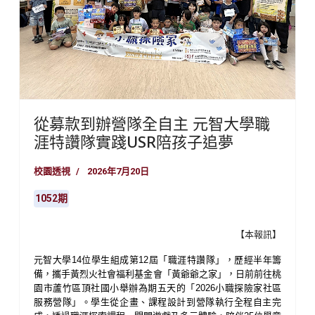
從募款到辦營隊全自主 元智大學職
涯特讚隊實踐USR陪孩子追夢
校園透視
2026年7月20日
1052期
【本報訊】
元智大學
14
位學生組成第
12
屆「職涯特讚隊」，歷經半年籌
備，攜手黃烈火社會福利基金會「黃爺爺之家」，日前前往桃
園市蘆竹區頂社國小舉辦為期五天的「
2026
小職探險家社區
服務營隊」。學生從企畫、課程設計到營隊執行全程自主完