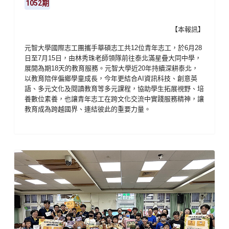
1052期
【本報訊】
元智大學國際志工團攜手華碩志工共
12
位青年志工，於
6
月
28
日至
7
月
15
日，由林秀珠老師領隊前往泰北滿星疊大同中學，
展開為期
18
天的教育服務。元智大學近
20
年持續深耕泰北，
以教育陪伴偏鄉學童成長，今年更結合
AI
資訊科技、創意英
語、多元文化及閱讀教育等多元課程，協助學生拓展視野、培
養數位素養，也讓青年志工在跨文化交流中實踐服務精神，讓
教育成為跨越國界、連結彼此的重要力量。