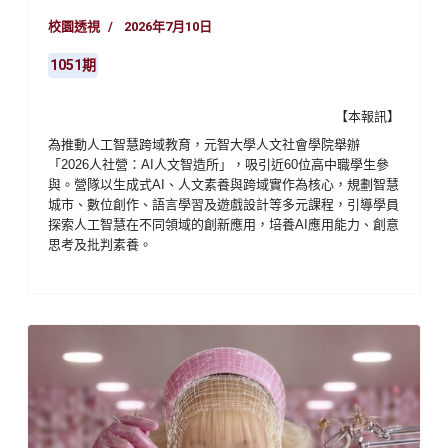
校園透視
2026年7月10日
1051期
【本報訊】
為推動人工智慧跨域教育，元智大學人文社會學院舉辦
「
2026
人社營：
AI
人文智造所」，吸引近
60
位高中職學生參
與。營隊以生成式
AI
、人文素養與跨域實作為核心，規劃智慧
城市、數位創作、語言學習及遊戲設計等多元課程，引導學員
探索人工智慧在不同領域的創新應用，培養
AI
應用能力、創意
思考及批判素養。