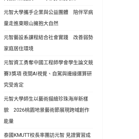
元智大學攜手企業與公益團體 陪伴罕病
童走進東眼山擁抱大自然
元智藝設系課程結合社會實踐 改善弱勢
家庭居住環境
元智資工勇奪中國工程師學會學生論文競
賽3獎項 夜間AI視覺、自駕與邊緣運算研
究受肯定
元智大學師生以藝術描繪珍珠海岸新樣
貌 2026桃園地景藝術節展現跨域創作
能量
泰國KMUTT校長率團訪元智 見證實習成