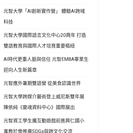
元智大學「AI創新實作營」 體驗AI跨域
科技
元智大學國際語言文化中心20周年 打造
雙語教育與國際人才培育重要樞紐
AI時代更重人脈與信任 元智EMBA畢業生
迎向人生新篇章
元智應外暑期雙語營 從美食認識世界
元智大學跨媒介藝術登上威尼斯雙年展
陳依純《靈魂資料中心》國際展出
元智資工學生攜互動遊戲前進興仁國小
寓教於樂推廣SDGs與跨文化交流