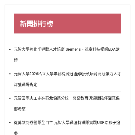
新聞排行榜
元智大學強化半導體人才培育 Siemens、茂泰科技捐贈EDA軟
體
元智大學2026私立大學年薪榜居冠 產學接軌培育高競爭力人才
深獲職場肯定
元智國際志工走進泰北偏遠分校 閱讀教育與溫暖陪伴灌溉偏
鄉希望
從募款到辦營隊全自主 元智大學職涯特讚隊實踐USR陪孩子追
夢