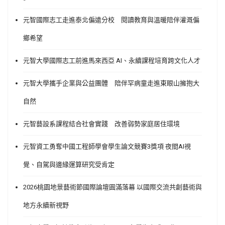
元智國際志工走進泰北偏遠分校 閱讀教育與溫暖陪伴灌溉偏
鄉希望
元智大學國際志工前進馬來西亞 AI、永續課程培育跨文化人才
元智大學攜手企業與公益團體 陪伴罕病童走進東眼山擁抱大
自然
元智藝設系課程結合社會實踐 改善弱勢家庭居住環境
元智資工勇奪中國工程師學會學生論文競賽3獎項 夜間AI視
覺、自駕與邊緣運算研究受肯定
2026桃園地景藝術節國際論壇圓滿落幕 以國際交流共創藝術與
地方永續新視野