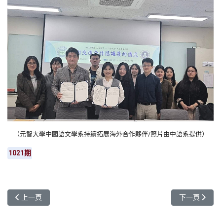
（元智大學中國語文學系持續拓展海外合作夥伴/照片由中語系提供）
1021期
上一篇文章: 「這年頭不投資更危險」 元智講座帶領學生掌握股票基
下一篇文章: 
上一頁
下一頁