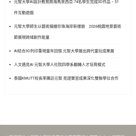
元智大學AI設計教育跨海馬來西亞 74名學生完成3D作品、51
件互動遊戲
元智大學師生以藝術描繪珍珠海岸新樣貌 2026桃園地景藝術
節展現跨域創作能量
AI結合3D列印重現童年回憶 元智大學展出跨代童玩成果展
人文遇見AI 元智大學人社院四學系翻轉人才培育模式
泰國KMUTT校長率團訪元智 見證實習成果深化雙聯學位合作